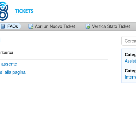
FAQs
Apri un Nuovo Ticket
Verifica Stato Ticket
i
 ricerca.
Categ
Assis
o assente
Categ
si alla pagina
Inter