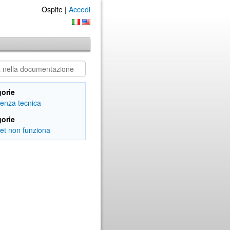
Ospite |
Accedi
orie
tenza tecnica
orie
net non funziona