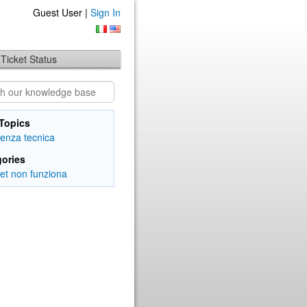
Guest User |
Sign In
Ticket Status
Topics
tenza tecnica
ories
net non funziona