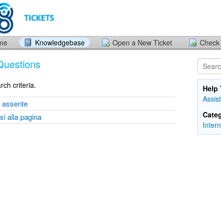
ome
Knowledgebase
Open a New Ticket
Check 
Questions
ch criteria.
Help 
Assis
o assente
Categ
si alla pagina
Inter